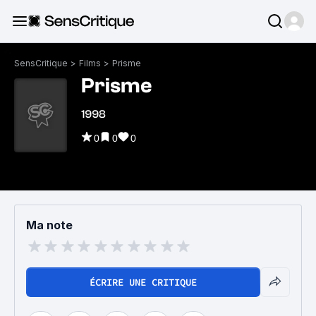
SensCritique
>
Films
>
Prisme
Prisme
1998
0
0
0
Ma note
ÉCRIRE UNE CRITIQUE