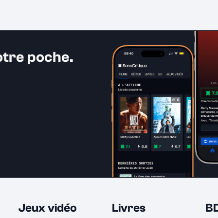
otre poche.
Jeux vidéo
Livres
B