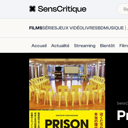
FILMS
SÉRIES
JEUX VIDÉO
LIVRES
BD
MUSIQUE
Accueil
Actualité
Streaming
Bientôt
Fil
SensCr
P