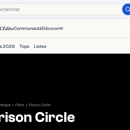
L'Édito
Communauté
Découvrir
ms 2026
Tops
Listes
itique
>
Films
>
Prison Circle
rison Circle