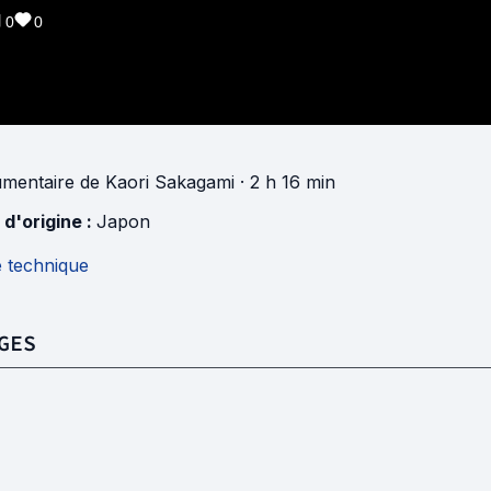
0
0
mentaire
de
Kaori Sakagami
· 2 h 16 min
 d'origine :
Japon
e technique
GES