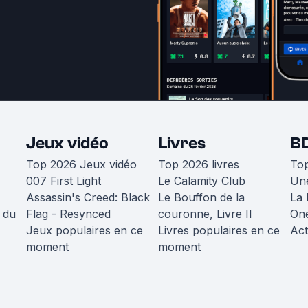
Jeux vidéo
Livres
B
Top 2026 Jeux vidéo
Top 2026 livres
To
007 First Light
Le Calamity Club
Une
Assassin's Creed: Black
Le Bouffon de la
La 
 du
Flag - Resynced
couronne, Livre II
One
Jeux populaires en ce
Livres populaires en ce
Act
moment
moment