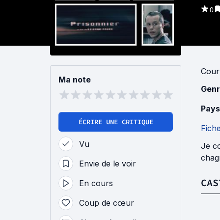
0
Cour
Ma note
Genr
Pays
ÉCRIRE UNE CRITIQUE
Fich
Vu
Je co
chagr
Envie de le voir
CAS
En cours
Coup de cœur