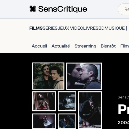
FILMS
SÉRIES
JEUX VIDÉO
LIVRES
BD
MUSIQUE
Accueil
Actualité
Streaming
Bientôt
Fil
SensCr
P
200