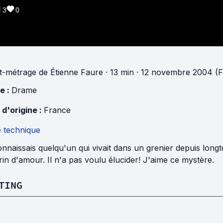
3
0
t-métrage
de
Étienne Faure
· 13 min
· 12 novembre 2004 (F
e :
Drame
 d'origine :
France
e technique
nnaissais quelqu'un qui vivait dans un grenier depuis longte
in d'amour. Il n'a pas voulu élucider! J'aime ce mystère.
TING