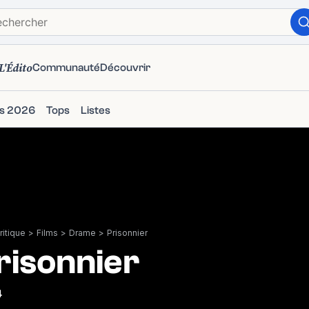
L'Édito
Communauté
Découvrir
ms 2026
Tops
Listes
itique
>
Films
>
Drame
>
Prisonnier
risonnier
4