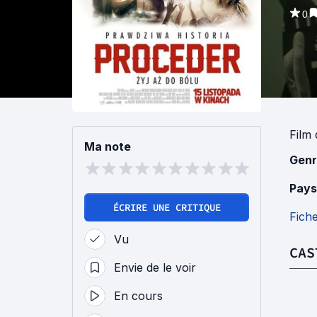
0
Film
Ma note
Genr
Pays
ÉCRIRE UNE CRITIQUE
Fich
Vu
CAS
Envie de le voir
En cours