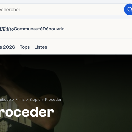
L'Édito
Communauté
Découvrir
ms 2026
Tops
Listes
itique
>
Films
>
Biopic
>
Proceder
roceder