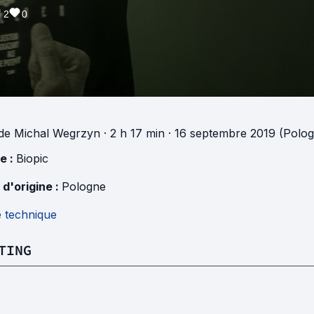
2
0
de
Michal Wegrzyn
· 2 h 17 min
· 16 septembre 2019 (Polo
e :
Biopic
 d'origine :
Pologne
e technique
TING