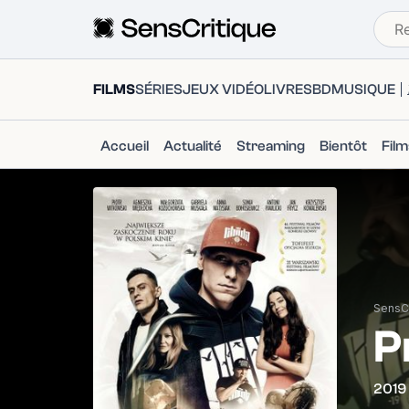
FILMS
SÉRIES
JEUX VIDÉO
LIVRES
BD
MUSIQUE
Accueil
Actualité
Streaming
Bientôt
Fil
SensCr
P
2019