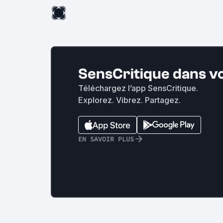
SensCritique dans v
Téléchargez l’app SensCritique.
Explorez. Vibrez. Partagez.
EN SAVOIR PLUS