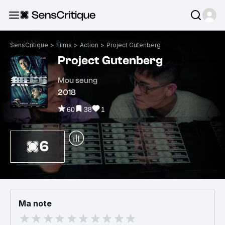
SensCritique
>
Films
>
Action
>
Project Gutenberg
Project Gutenberg
Mou seung
2018
60
38
1
6
Ma note