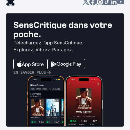
SensCritique dans votre
poche.
Téléchargez l’app SensCritique.
Explorez. Vibrez. Partagez.
EN SAVOIR PLUS