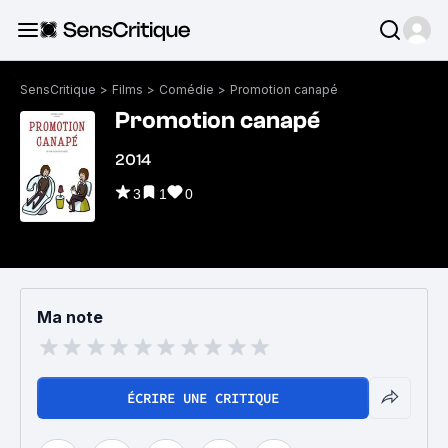
SensCritique
>
Films
>
Comédie
>
Promotion canapé
Promotion canapé
2014
3
1
0
Ma note
ÉCRIRE UNE CRITIQUE