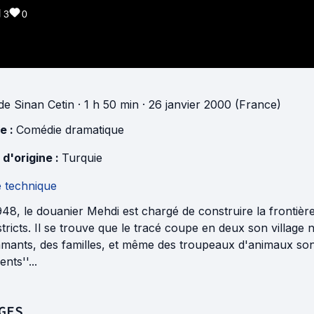
3
0
de
Sinan Cetin
· 1 h 50 min
· 26 janvier 2000 (France)
e :
Comédie dramatique
 d'origine :
Turquie
e technique
48, le douanier Mehdi est chargé de construire la frontière
stricts. Il se trouve que le tracé coupe en deux son village 
amants, des familles, et même des troupeaux d'animaux sont
ents''...
GES