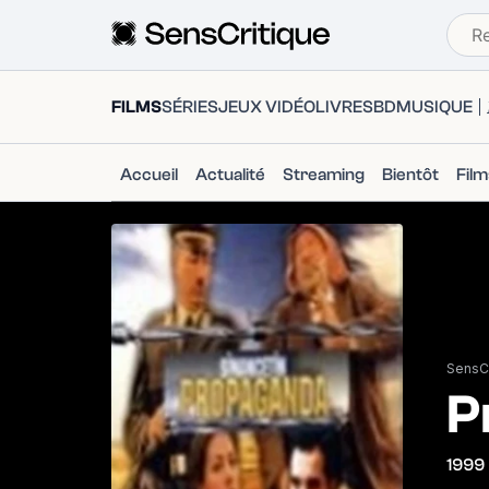
FILMS
SÉRIES
JEUX VIDÉO
LIVRES
BD
MUSIQUE
Accueil
Actualité
Streaming
Bientôt
Fil
SensCr
P
1999