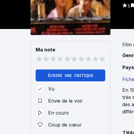
5
Film
Ma note
Genr
Pays
ÉCRIRE UNE CRITIQUE
Fich
Vu
En 19
très 
Envie de le voir
des 
différ
En cours
Coup de cœur
IMA