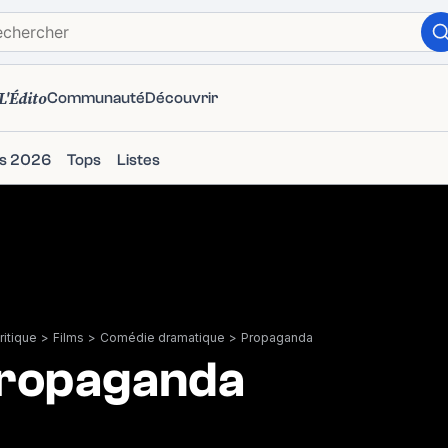
L'Édito
Communauté
Découvrir
ms 2026
Tops
Listes
itique
>
Films
>
Comédie dramatique
>
Propaganda
ropaganda