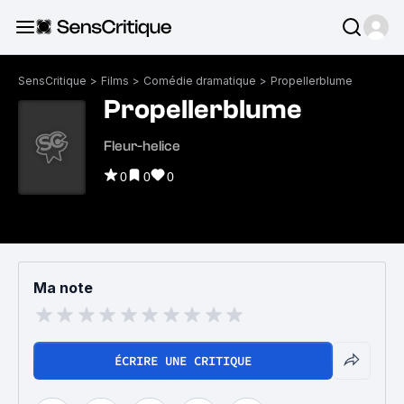
SensCritique
>
Films
>
Comédie dramatique
>
Propellerblume
Propellerblume
Fleur-helice
0
0
0
Ma note
ÉCRIRE UNE CRITIQUE