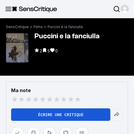
SensCritique
>
Films
>
Puccini e la fanciulla
Puccini e la fanciulla
2
5
0
Ma note
ÉCRIRE UNE CRITIQUE