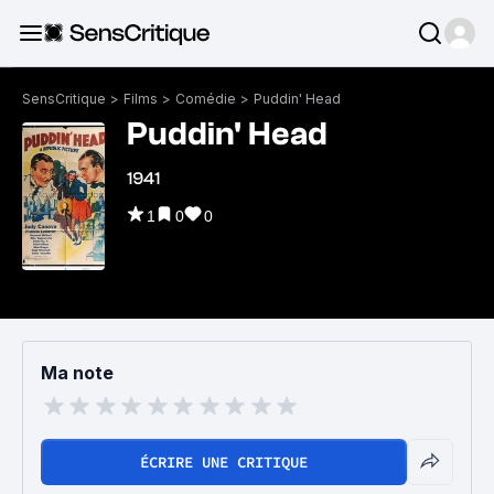
SensCritique
>
Films
>
Comédie
>
Puddin' Head
Puddin' Head
1941
1
0
0
Ma note
ÉCRIRE UNE CRITIQUE