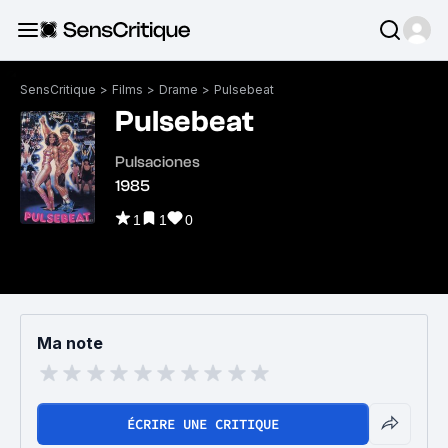
SensCritique
>
Films
>
Drame
>
Pulsebeat
Pulsebeat
Pulsaciones
1985
1
1
0
Ma note
ÉCRIRE UNE CRITIQUE