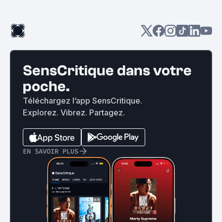
SensCritique dans votre
poche.
Téléchargez l’app SensCritique.
Explorez. Vibrez. Partagez.
EN SAVOIR PLUS