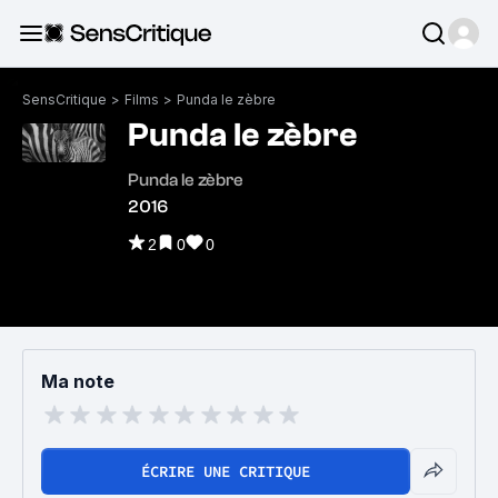
SensCritique
>
Films
>
Punda le zèbre
Punda le zèbre
Punda le zèbre
2016
2
0
0
Ma note
ÉCRIRE UNE CRITIQUE