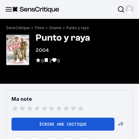
SensCritique
>
Films
>
Drame
>
Punto y raya
Punto y raya
2004
0
2
0
Ma note
ÉCRIRE UNE CRITIQUE