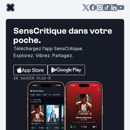
SensCritique dans votre
poche.
Téléchargez l’app SensCritique.
Explorez. Vibrez. Partagez.
EN SAVOIR PLUS