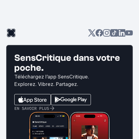
SensCritique dans votre
poche.
Téléchargez l’app SensCritique.
Explorez. Vibrez. Partagez.
EN SAVOIR PLUS