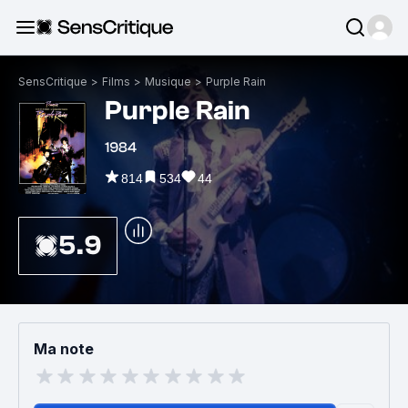
SensCritique
>
Films
>
Musique
>
Purple Rain
Purple Rain
1984
814
534
44
5.9
Ma note