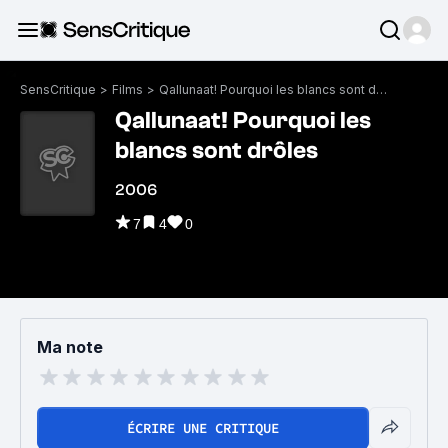
SensCritique
>
Films
>
Qallunaat! Pourquoi les blancs sont drôles
Qallunaat! Pourquoi les
blancs sont drôles
2006
7
4
0
Ma note
ÉCRIRE UNE CRITIQUE