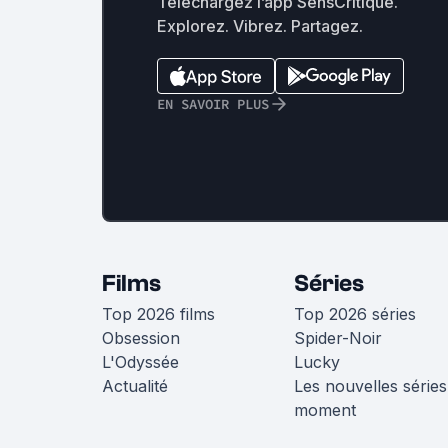
Téléchargez l’app SensCritique.
Explorez. Vibrez. Partagez.
EN SAVOIR PLUS
Films
Séries
Top 2026 films
Top 2026 séries
Obsession
Spider-Noir
L'Odyssée
Lucky
Actualité
Les nouvelles séries
moment