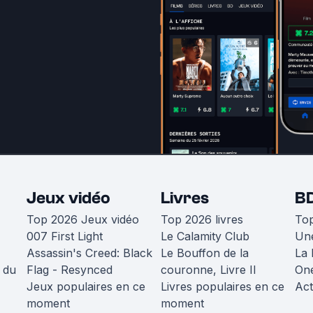
Jeux vidéo
Livres
B
Top 2026 Jeux vidéo
Top 2026 livres
To
007 First Light
Le Calamity Club
Une
Assassin's Creed: Black
Le Bouffon de la
La 
 du
Flag - Resynced
couronne, Livre II
One
Jeux populaires en ce
Livres populaires en ce
Act
moment
moment