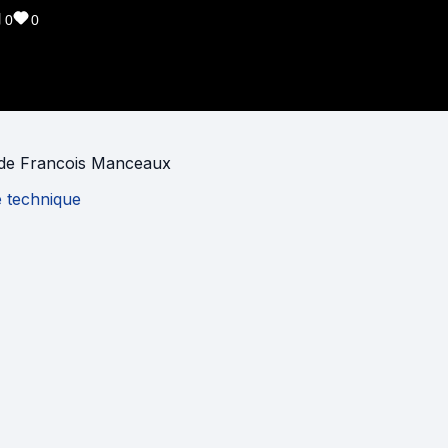
0
0
de
Francois Manceaux
e technique