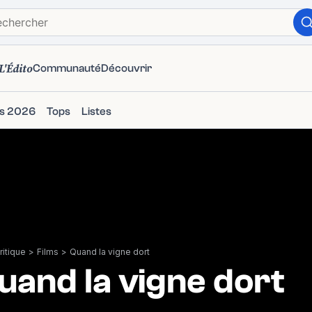
L'Édito
Communauté
Découvrir
ms 2026
Tops
Listes
itique
>
Films
>
Quand la vigne dort
uand la vigne dort