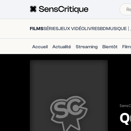
FILMS
SÉRIES
JEUX VIDÉO
LIVRES
BD
MUSIQUE
Accueil
Actualité
Streaming
Bientôt
Fil
SensCr
Q