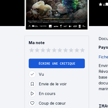
4
Docu
Ma note
Pays
Fich
ÉCRIRE UNE CRITIQUE
Envir
Révol
Vu
base 
docum
Envie de le voir
marin
En cours
Coup de cœur
IMA