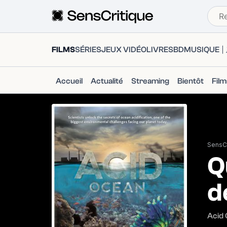
FILMS
SÉRIES
JEUX VIDÉO
LIVRES
BD
MUSIQUE
Accueil
Actualité
Streaming
Bientôt
Fil
SensCr
Q
d
Acid