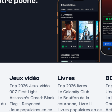
otre poche.
Jeux vidéo
Livres
B
Top 2026 Jeux vidéo
Top 2026 livres
To
007 First Light
Le Calamity Club
Une
Assassin's Creed: Black
Le Bouffon de la
La 
 du
Flag - Resynced
couronne, Livre II
One
Jeux populaires en ce
Livres populaires en ce
Act