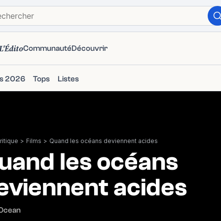
L'Édito
Communauté
Découvrir
ms 2026
Tops
Listes
itique
>
Films
>
Quand les océans deviennent acides
uand les océans
eviennent acides
 Ocean