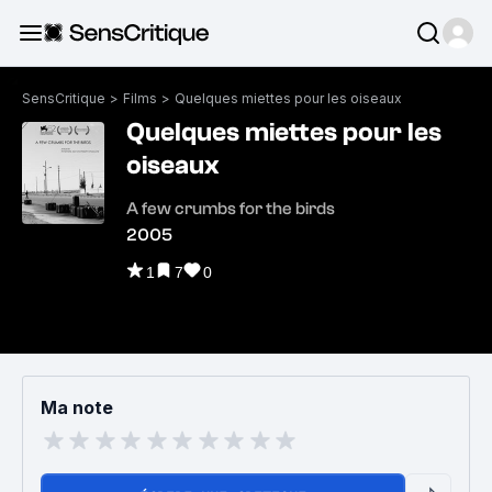
SensCritique
>
Films
>
Quelques miettes pour les oiseaux
Quelques miettes pour les
oiseaux
A few crumbs for the birds
2005
1
7
0
Ma note