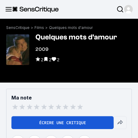
SensCritique
>
Films
>
Quelques mots d'amour
Quelques mots d'amour
2009
2
2
2
Ma note
ÉCRIRE UNE CRITIQUE