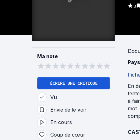
3
Docu
Ma note
Pays
Fich
ÉCRIRE UNE CRITIQUE
En dé
tente
Vu
à fai
mot..
Envie de le voir
compa
En cours
CAS
Coup de cœur