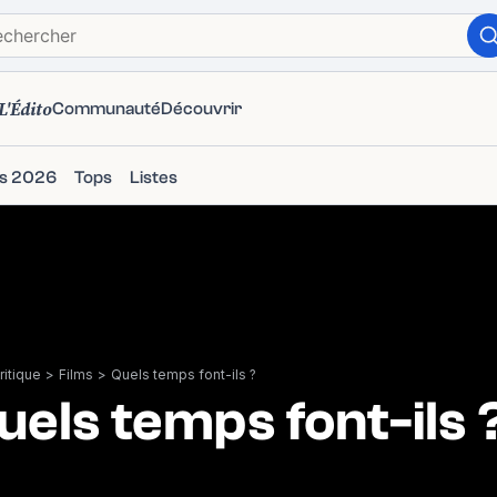
L'Édito
Communauté
Découvrir
ms 2026
Tops
Listes
itique
>
Films
>
Quels temps font-ils ?
uels temps font-ils 