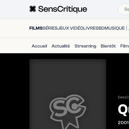
FILMS
SÉRIES
JEUX VIDÉO
LIVRES
BD
MUSIQUE
Accueil
Actualité
Streaming
Bientôt
Fil
SensCr
Q
2001