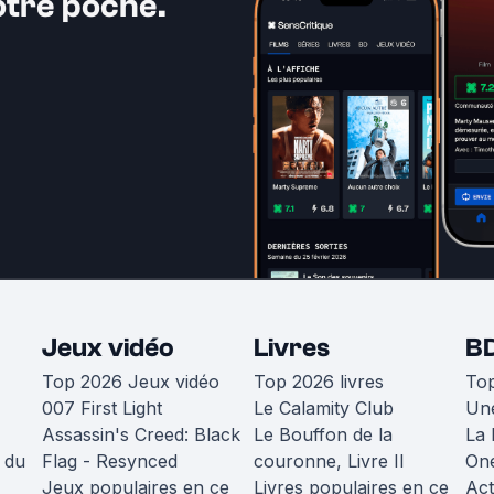
otre poche.
Jeux vidéo
Livres
B
Top 2026 Jeux vidéo
Top 2026 livres
To
007 First Light
Le Calamity Club
Une
Assassin's Creed: Black
Le Bouffon de la
La 
 du
Flag - Resynced
couronne, Livre II
One
Jeux populaires en ce
Livres populaires en ce
Act