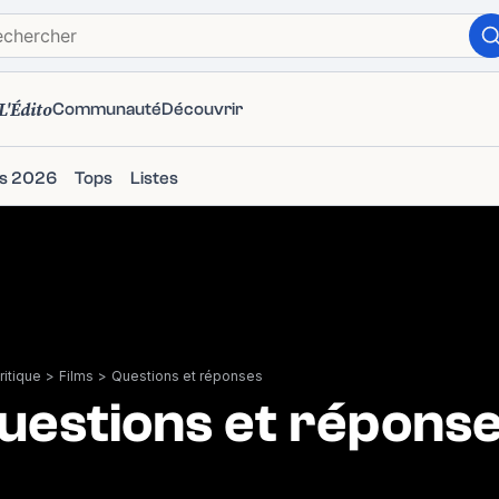
L'Édito
Communauté
Découvrir
ms 2026
Tops
Listes
itique
>
Films
>
Questions et réponses
uestions et répons