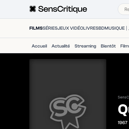
FILMS
SÉRIES
JEUX VIDÉO
LIVRES
BD
MUSIQUE
Accueil
Actualité
Streaming
Bientôt
Fil
SensCr
Q
1967