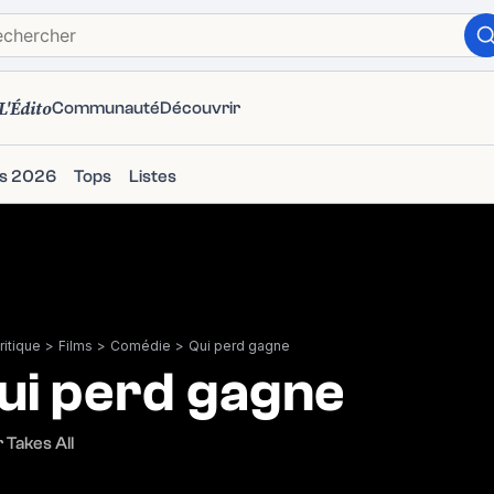
L'Édito
Communauté
Découvrir
ms 2026
Tops
Listes
itique
>
Films
>
Comédie
>
Qui perd gagne
ui perd gagne
 Takes All