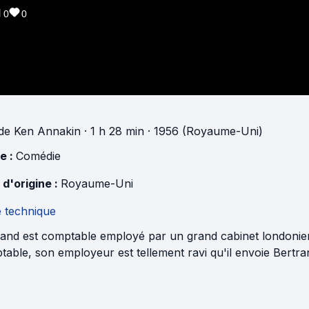
0
0
de
Ken Annakin
· 1 h 28 min
· 1956 (Royaume-Uni)
e :
Comédie
 d'origine :
Royaume-Uni
e technique
rand est comptable employé par un grand cabinet londonie
able, son employeur est tellement ravi qu'il envoie Bertr