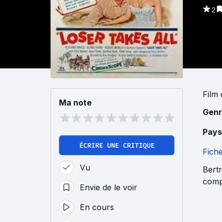
2
Film
Ma note
Genr
Pays
ÉCRIRE UNE CRITIQUE
Fich
Vu
Bert
compt
Envie de le voir
En cours