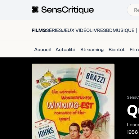
FILMS
SÉRIES
JEUX VIDÉO
LIVRES
BD
MUSIQUE
Accueil
Actualité
Streaming
Bientôt
Fil
SensCr
Q
Loser
1956