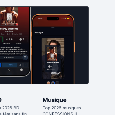
D
Musique
p 2026 BD
Top 2026 musiques
 fête sans fin
CONFESSIONS II