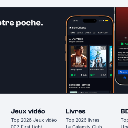
otre poche.
Jeux vidéo
Livres
B
Top 2026 Jeux vidéo
Top 2026 livres
To
007 First Light
Le Calamity Club
Une