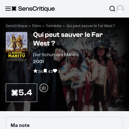
SensCritique
>
Films
>
Comédie
>
Qui peut sauver le Far West ?
Qui peut sauver le Far
West ?
Der Schuh des Manitu
2001
56
43
3
5.4
Ma note