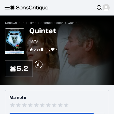
SensCritique
>
Films
>
Science-fiction
>
Quintet
Quintet
1979
239
307
7
5.2
Ma note