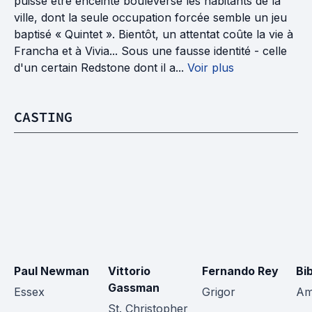
puisse être enceinte bouleverse les habitants de la
ville, dont la seule occupation forcée semble un jeu
baptisé « Quintet ». Bientôt, un attentat coûte la vie à
Francha et à Vivia... Sous une fausse identité - celle
d'un certain Redstone dont il a...
Voir plus
CASTING
Paul Newman
Vittorio 
Fernando Rey
Bi
Gassman
Essex
Grigor
Am
St. Christopher