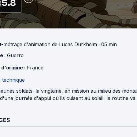
5.8
t-métrage d'animation
de
Lucas Durkheim
· 05 min
e :
Guerre
 d'origine :
France
e technique
jeunes soldats, la vingtaine, en mission au milieu des mon
d'une journée d'appui où ils cuisent au soleil, la routine va e
GES