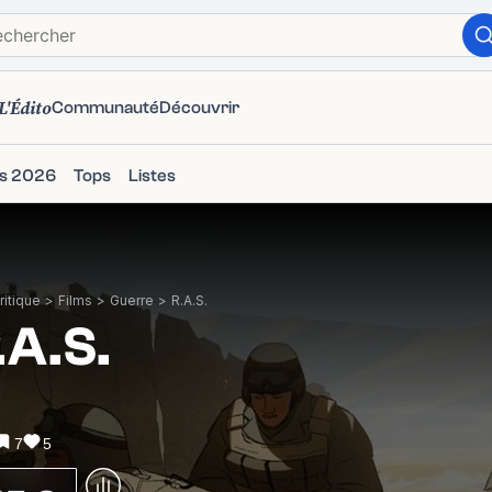
L'Édito
Communauté
Découvrir
ms 2026
Tops
Listes
itique
>
Films
>
Guerre
>
R.A.S.
.A.S.
7
5