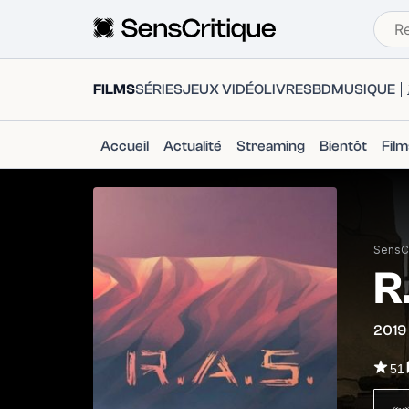
FILMS
SÉRIES
JEUX VIDÉO
LIVRES
BD
MUSIQUE
Accueil
Actualité
Streaming
Bientôt
Fil
SensCr
R
2019
51