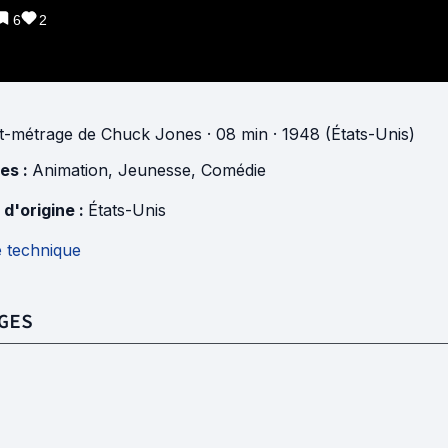
6
2
t-métrage
de
Chuck Jones
· 08 min
· 1948 (États-Unis)
es :
Animation
,
Jeunesse
,
Comédie
 d'origine :
États-Unis
e technique
GES