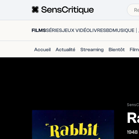
FILMS
SÉRIES
JEUX VIDÉO
LIVRES
BD
MUSIQUE
Accueil
Actualité
Streaming
Bientôt
Fil
SensCr
R
1948