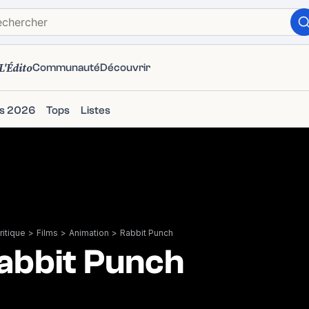
L'Édito
Communauté
Découvrir
ms 2026
Tops
Listes
itique
>
Films
>
Animation
>
Rabbit Punch
abbit Punch