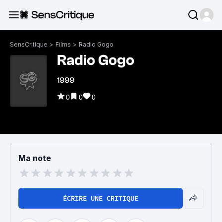
SensCritique
>
Films
>
Radio Gogo
Radio Gogo
1999
0
0
0
Ma note
ÉCRIRE UNE CRITIQUE