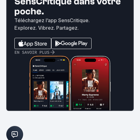
SensCritique dans votre
poche.
Téléchargez l’app SensCritique.
Explorez. Vibrez. Partagez.
EN SAVOIR PLUS