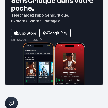
SensCritique dans votre
poche.
Téléchargez l’app SensCritique.
Explorez. Vibrez. Partagez.
EN SAVOIR PLUS