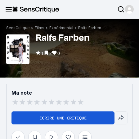
SensCritique
>
Films
>
Expérimental
>
Ralfs Farben
Ralfs Farben
1
2
0
Ma note
ÉCRIRE UNE CRITIQUE