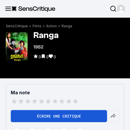
SensCritique
>
Films
>
Action
>
Ranga
Ranga
1982
0
0
0
Ma note
ÉCRIRE UNE CRITIQUE