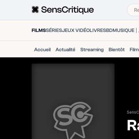
FILMS
SÉRIES
JEUX VIDÉO
LIVRES
BD
MUSIQUE
Accueil
Actualité
Streaming
Bientôt
Fil
SensCr
R