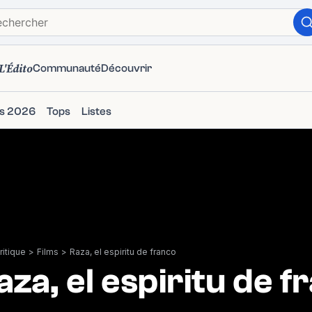
L'Édito
Communauté
Découvrir
ms 2026
Tops
Listes
itique
>
Films
>
Raza, el espiritu de franco
aza, el espiritu de f