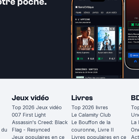
otre poche.
Jeux vidéo
Livres
B
Top 2026 Jeux vidéo
Top 2026 livres
To
007 First Light
Le Calamity Club
Une
Assassin's Creed: Black
Le Bouffon de la
La 
 du
Flag - Resynced
couronne, Livre II
One
Jeux populaires en ce
Livres populaires en ce
Act