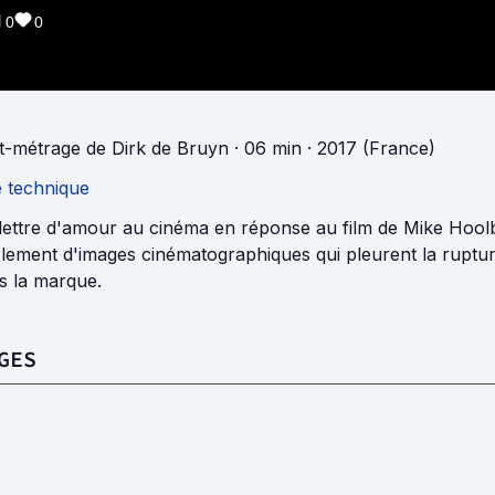
0
0
t-métrage
de
Dirk de Bruyn
· 06 min
· 2017 (France)
e technique
lettre d'amour au cinéma en réponse au film de Mike Hoo
lement d'images cinématographiques qui pleurent la rupture
s la marque.
GES