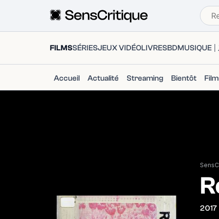
FILMS
SÉRIES
JEUX VIDÉO
LIVRES
BD
MUSIQUE
Accueil
Actualité
Streaming
Bientôt
Fil
SensCr
R
2017