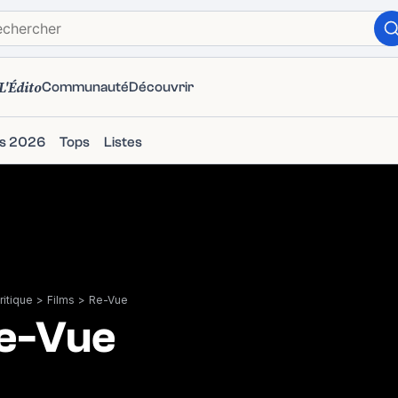
L'Édito
Communauté
Découvrir
ms 2026
Tops
Listes
itique
>
Films
>
Re-Vue
e-Vue