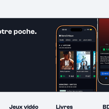
otre poche.
Jeux vidéo
Livres
B