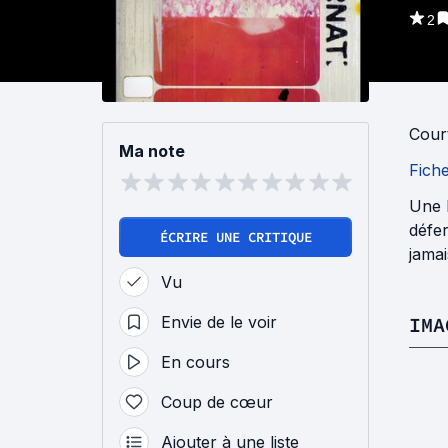
2
Cour
Ma note
Fich
Une 
défer
ÉCRIRE UNE CRITIQUE
jamai
Vu
Envie de le voir
IMA
En cours
Coup de cœur
Ajouter à une liste