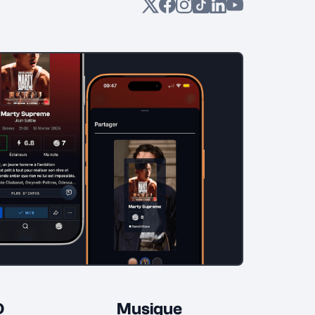
D
Musique