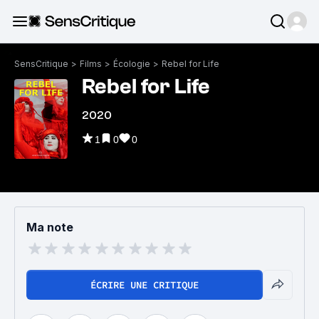
SensCritique
>
Films
>
Écologie
>
Rebel for Life
Rebel for Life
2020
1
0
0
Ma note
ÉCRIRE UNE CRITIQUE