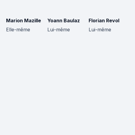
Marion Mazille
Yoann Baulaz
Florian Revol
Cl
Elle-même
Lui-même
Lui-même
L