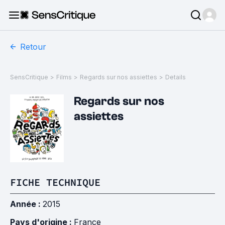
Retour
SensCritique
>
Films
>
Regards sur nos assiettes
>
Details
Regards sur nos
assiettes
FICHE TECHNIQUE
Année :
2015
Pays d'origine :
France