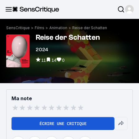
SensCritique
>
Films
>
Animation
>
Reise der Schatten
Reise der Schatten
2024
11
14
0
Ma note
ÉCRIRE UNE CRITIQUE