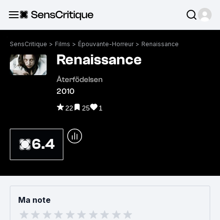
SensCritique
>
Films
>
Épouvante-Horreur
>
Renaissance
Renaissance
Återfödelsen
2010
22
25
1
6.4
Ma note