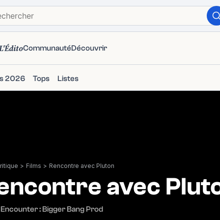
L'Édito
Communauté
Découvrir
ms 2026
Tops
Listes
itique
>
Films
>
Rencontre avec Pluton
encontre avec Plut
 Encounter : Bigger Bang Prod