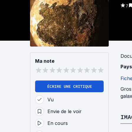
7
Docu
Ma note
Pays
Fich
ÉCRIRE UNE CRITIQUE
Gros 
gala
Vu
Envie de le voir
IMA
En cours