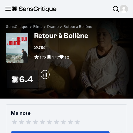
SensCritique
>
Films
>
Drame
>
Retour à Bollène
Retour à Bollène
2018
173
127
10
6.4
Ma note