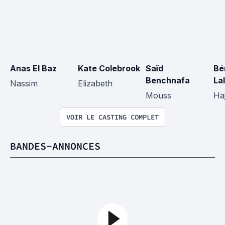
Anas El Baz
Kate Colebrook
Saïd 
Bé
Benchnafa
La
Nassim
Elizabeth
Mouss
Haj
VOIR LE CASTING COMPLET
BANDES-ANNONCES