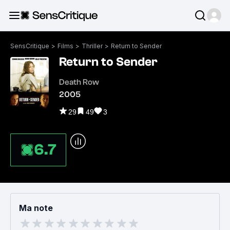
SensCritique
>
Films
>
Thriller
>
Return to Sender
Return to Sender
Death Row
2005
29
49
3
6.7
Ma note