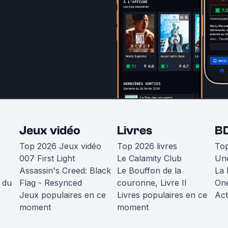
Jeux vidéo
Livres
B
Top 2026 Jeux vidéo
Top 2026 livres
To
007 First Light
Le Calamity Club
Une
Assassin's Creed: Black
Le Bouffon de la
La 
 du
Flag - Resynced
couronne, Livre II
One
Jeux populaires en ce
Livres populaires en ce
Act
moment
moment