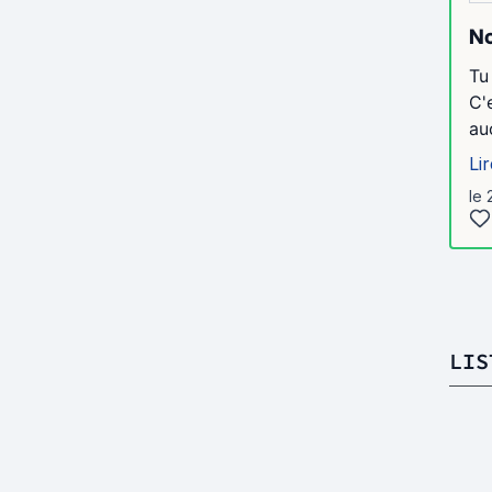
No
Tu
C'
au
Lir
le 
LIS