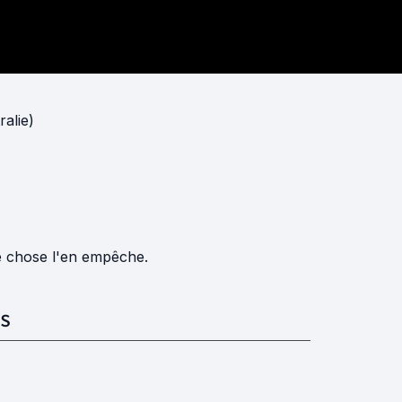
alie)
e chose l'en empêche.
S