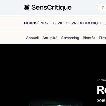
FILMS
SÉRIES
JEUX VIDÉO
LIVRES
BD
MUSIQUE
Accueil
Actualité
Streaming
Bientôt
Fil
SensCr
R
2018