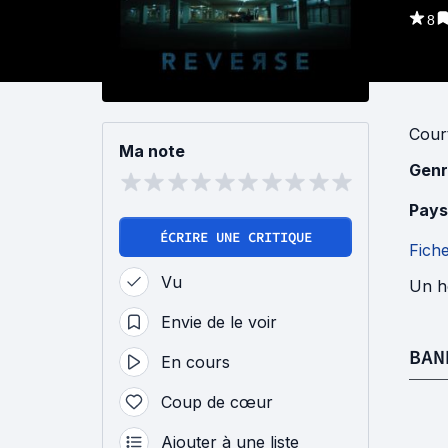
8
Cour
Ma note
Genr
Pays
ÉCRIRE UNE CRITIQUE
Fich
Vu
Un h
Envie de le voir
BAN
En cours
Coup de cœur
Ajouter à une liste