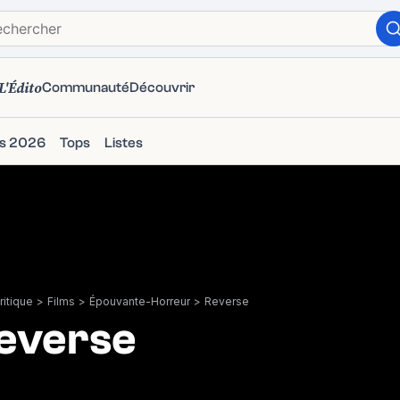
L'Édito
Communauté
Découvrir
ms 2026
Tops
Listes
itique
>
Films
>
Épouvante-Horreur
>
Reverse
everse