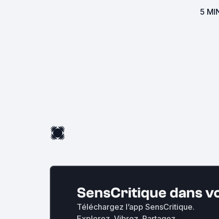
5 MI
SensCritique dans v
Téléchargez l’app SensCritique.
Explorez. Vibrez. Partagez.