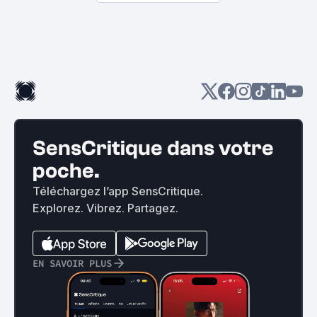
SensCritique dans votre
poche.
Téléchargez l’app SensCritique.
Explorez. Vibrez. Partagez.
EN SAVOIR PLUS