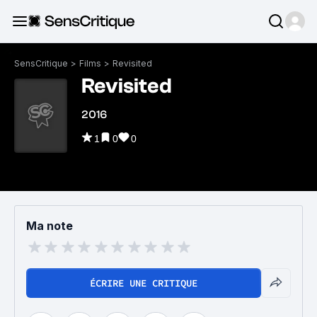
SensCritique
>
Films
>
Revisited
Revisited
2016
1
0
0
Ma note
ÉCRIRE UNE CRITIQUE