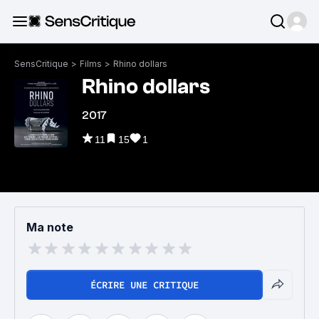
SensCritique
>
Films
>
Rhino dollars
Rhino dollars
2017
11
15
1
Ma note
ÉCRIRE UNE CRITIQUE