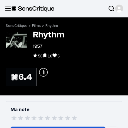
SensCritique
>
Films
>
Rhythm
Rhythm
1957
56
16
5
6.4
Ma note