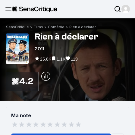
SensCritique
>
Films
>
Comédie
>
Rien à déclarer
Rien à déclarer
2011
25.8K
1.1K
119
4.2
Ma note