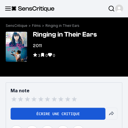
SensCritique
>
Films
>
Ringing in Their Ears
Ringing in Their Ears
2011
3
0
0
Ma note
ÉCRIRE UNE CRITIQUE