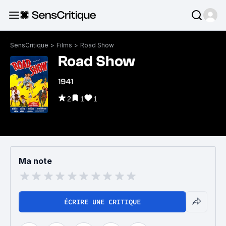
SensCritique
>
Films
>
Road Show
Road Show
1941
2
1
1
Ma note
ÉCRIRE UNE CRITIQUE