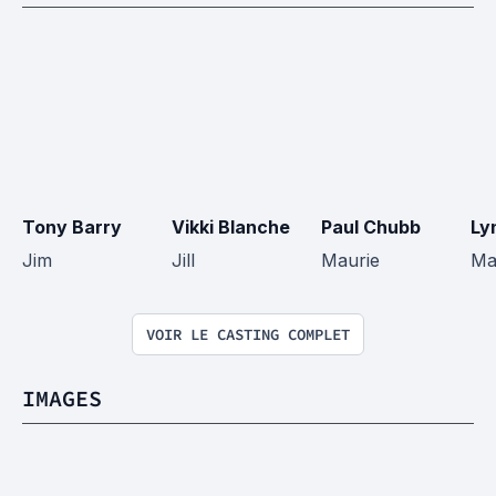
Tony Barry
Vikki Blanche
Paul Chubb
Ly
Jim
Jill
Maurie
Ma
VOIR LE CASTING COMPLET
IMAGES