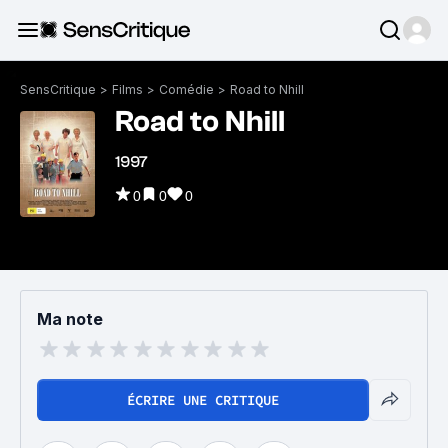
SensCritique
>
Films
>
Comédie
>
Road to Nhill
Road to Nhill
1997
0
0
0
Ma note
ÉCRIRE UNE CRITIQUE