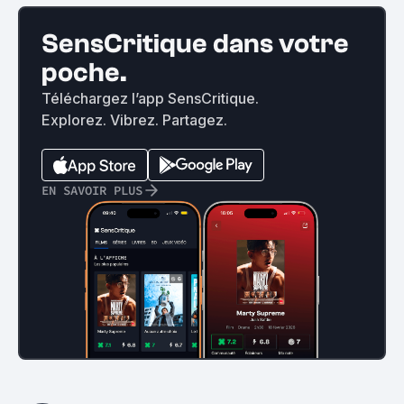
SensCritique dans votre
poche.
Téléchargez l’app SensCritique.
Explorez. Vibrez. Partagez.
EN SAVOIR PLUS