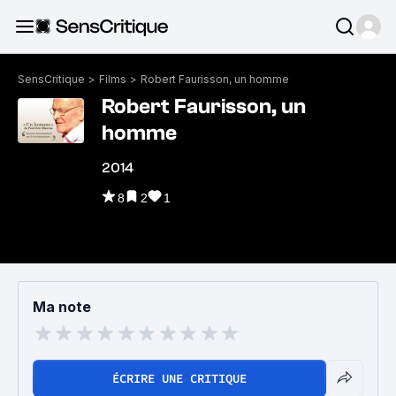
SensCritique
>
Films
>
Robert Faurisson, un homme
Robert Faurisson, un
homme
2014
8
2
1
Ma note
ÉCRIRE UNE CRITIQUE