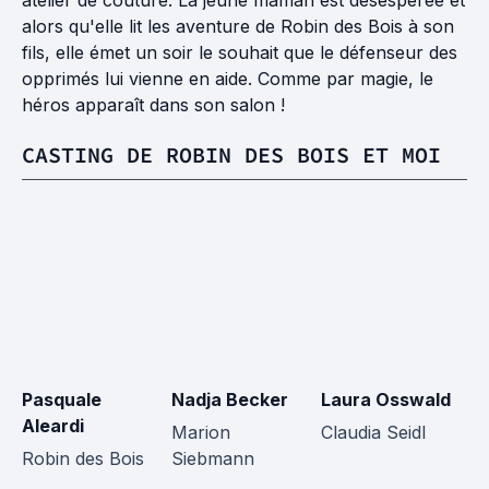
atelier de couture. La jeune maman est désespérée et
alors qu'elle lit les aventure de Robin des Bois à son
fils, elle émet un soir le souhait que le défenseur des
opprimés lui vienne en aide. Comme par magie, le
héros apparaît dans son salon !
CASTING DE ROBIN DES BOIS ET MOI
Pasquale
Nadja Becker
Laura Osswald
A
Aleardi
Marion
Claudia Seidl
Fe
Robin des Bois
Siebmann