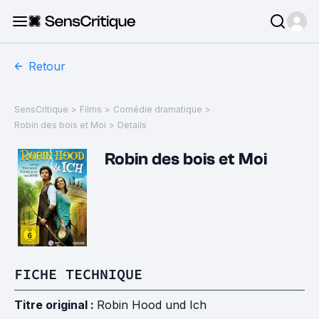
Retour
SensCritique
>
Films
>
Comédie dramatique
>
Robin des bois et Moi
>
Details
Robin des bois et Moi
FICHE TECHNIQUE
Titre original :
Robin Hood und Ich