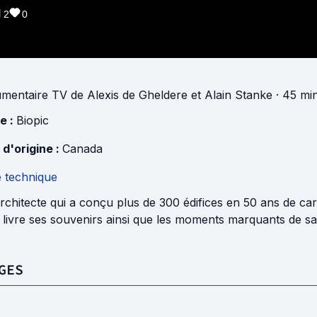
2
0
mentaire TV
de
Alexis de Gheldere
et
Alain Stanke
· 45 mi
e :
Biopic
 d'origine :
Canada
e technique
rchitecte qui a conçu plus de 300 édifices en 50 ans de car
livre ses souvenirs ainsi que les moments marquants de sa 
GES