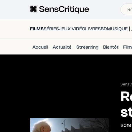
FILMS
SÉRIES
JEUX VIDÉO
LIVRES
BD
MUSIQUE
Accueil
Actualité
Streaming
Bientôt
Fil
SensCr
R
s
2019