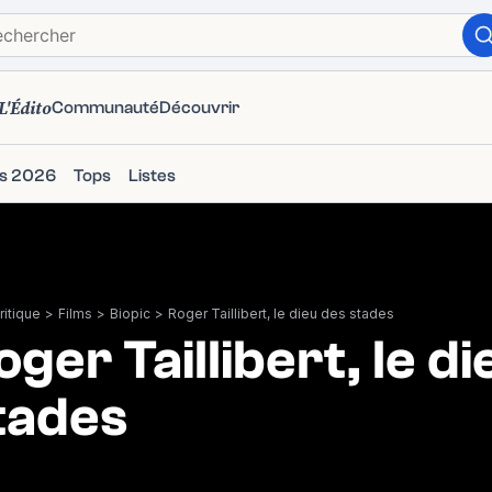
L'Édito
Communauté
Découvrir
ms 2026
Tops
Listes
itique
>
Films
>
Biopic
>
Roger Taillibert, le dieu des stades
oger Taillibert, le d
tades