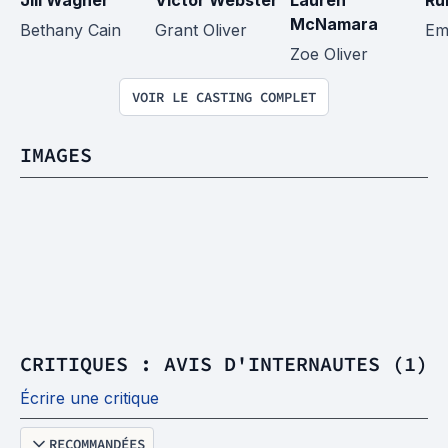
Jill Wagner
Victor Webster
Lauren 
Ru
McNamara
Bethany Cain
Grant Oliver
Em
Zoe Oliver
VOIR LE CASTING COMPLET
IMAGES
CRITIQUES : AVIS D'INTERNAUTES (1)
Écrire une critique
RECOMMANDÉES