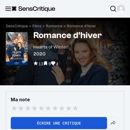
SensCritique
>
Films
>
Romance
>
Romance d'hiver
Romance d'hiver
Hearts of Winter
2020
13
9
4
Ma note
ÉCRIRE UNE CRITIQUE