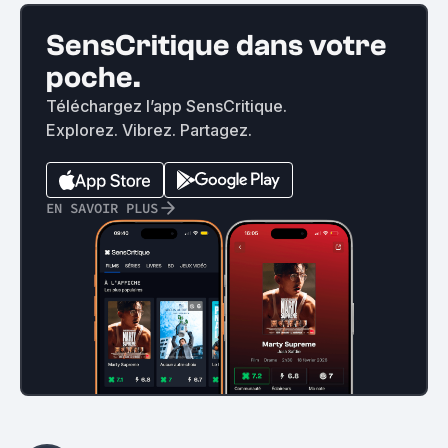
SensCritique dans votre
poche.
Téléchargez l’app SensCritique.
Explorez. Vibrez. Partagez.
EN SAVOIR PLUS